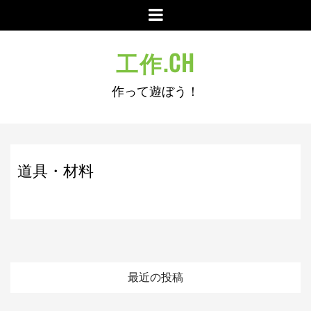
コ
メ
ン
ニ
テ
ュ
工作.CH
ン
ー
ツ
作って遊ぼう！
へ
ス
キ
ッ
プ
道具・材料
最近の投稿