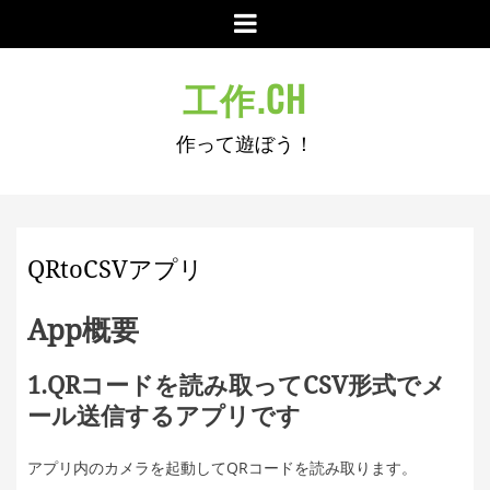
コ
メ
ン
ニ
テ
ュ
工作.CH
ン
ー
ツ
作って遊ぼう！
へ
ス
キ
ッ
プ
QRtoCSVアプリ
App概要
1.QRコードを読み取ってCSV形式でメ
ール送信するアプリです
アプリ内のカメラを起動してQRコードを読み取ります。