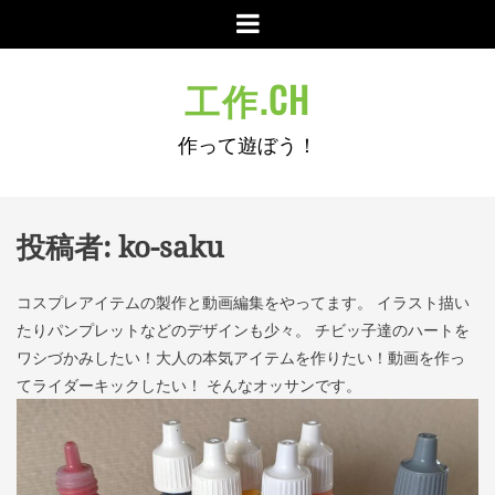
コ
メ
ン
ニ
テ
ュ
工作.CH
ン
ー
ツ
作って遊ぼう！
へ
ス
キ
ッ
投稿者:
ko-saku
プ
コスプレアイテムの製作と動画編集をやってます。 イラスト描い
たりパンプレットなどのデザインも少々。 チビッ子達のハートを
ワシづかみしたい！大人の本気アイテムを作りたい！動画を作っ
てライダーキックしたい！ そんなオッサンです。