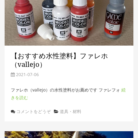
【おすすめ水性塗料】ファレホ
（vallejo）
2021-07-06
ファレホ（vallejo）の水性塗料がお薦めです ファレフォ
続
きを読む
カ
コメントをどうぞ
道具・材料
テ
ゴ
リ